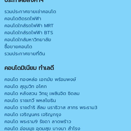
รวมประกาศขายเช่าคอนโด
คอนโดติดรถไฟฟ้า
คอนโดใกล้รถไฟฟ้า MRT
คอนโดใกล้รถไฟฟ้า BTS
คอนโดใกล้มหาวิทยาลัย
ซื้อขายคอนโด
รวมประกาศขายที่ดิน
คอนโดมิเนียม ทำเลดี
คอนโด ทองหล่อ เอกมัย พร้อมพงษ์
คอนโด สุขุมวิท อโศก
คอนโด หลังสวน วิทยุ เพลินจิต ชิดลม
คอนโด ราชเทวี พหลโยธิน
คอนโด ราชดำริ สีลม นราธิวาส สาทร พระราม3
คอนโด เจริญนคร เจริญกรุง
คอนโด พระราม9 รัชดา ลาดพร้าว
คอนโด อ่อนนุช อุดมสุข บางนา สำโรง