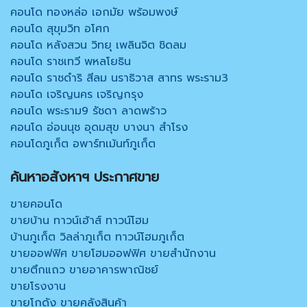
คอนโด ทองหล่อ เอกมัย พร้อมพงษ์
คอนโด สุขุมวิท อโศก
คอนโด หลังสวน วิทยุ เพลินจิต ชิดลม
คอนโด ราชเทวี พหลโยธิน
คอนโด ราชดำริ สีลม นราธิวาส สาทร พระราม3
คอนโด เจริญนคร เจริญกรุง
คอนโด พระราม9 รัชดา ลาดพร้าว
คอนโด อ่อนนุช อุดมสุข บางนา สำโรง
คอนโดภูเก็ต อพาร์ทเม้นท์ภูเก็ต
ค้นหาอสังหาฯ ประกาศขาย
ขายคอนโด
ขายบ้าน ทาวน์เฮ้าส์ ทาวน์โฮม
บ้านภูเก็ต วิลล่าภูเก็ต ทาวน์โฮมภูเก็ต
ขายออฟฟิศ ขายโฮมออฟฟิศ ขายสำนักงาน
ขายตึกแถว ขายอาคารพาณิชย์
ขายโรงงาน
ขายโกดัง ขายคลังสินค้า