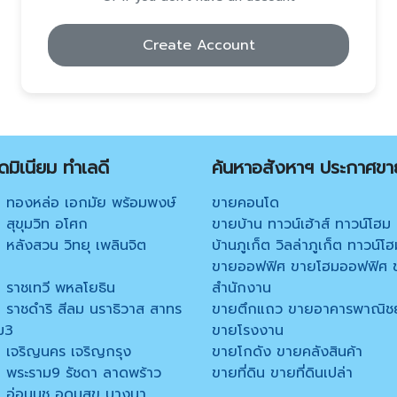
Create Account
มิเนียม ทำเลดี
ค้นหาอสังหาฯ ประกาศขา
 ทองหล่อ เอกมัย พร้อมพงษ์
ขายคอนโด
สุขุมวิท อโศก
ขายบ้าน ทาวน์เฮ้าส์ ทาวน์โฮม
หลังสวน วิทยุ เพลินจิต
บ้านภูเก็ต วิลล่าภูเก็ต ทาวน์โฮ
ขายออฟฟิศ ขายโฮมออฟฟิศ 
 ราชเทวี พหลโยธิน
สำนักงาน
 ราชดำริ สีลม นราธิวาส สาทร
ขายตึกแถว ขายอาคารพาณิชย
ม3
ขายโรงงาน
 เจริญนคร เจริญกรุง
ขายโกดัง ขายคลังสินค้า
 พระราม9 รัชดา ลาดพร้าว
ขายที่ดิน ขายที่ดินเปล่า
 อ่อนนุช อุดมสุข บางนา