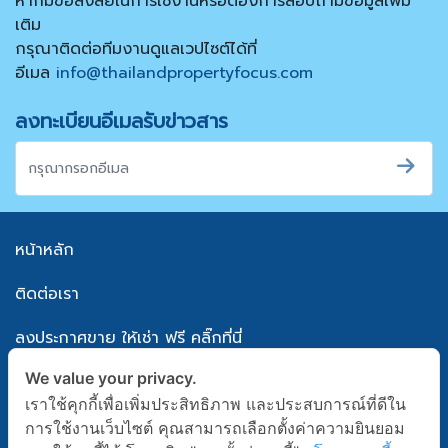
หากมีข้อสงสัยในการใช้งานหรือต้องการสอบถามข้อมูลเพิ่ม
เติม
กรุณาติดต่อทีมงานดูแลเวปไซต์ได้ที่
อีเมล
info@thailandpropertyfocus.com
ลงทะเบียนอีเมลรับข่าวสาร
หน้าหลัก
ติดต่อเรา
ลงประกาศขาย ให้เช่า ฟรี คลิ๊กที่นี่
We value your privacy.
แผนผังเว็บไซต์
เราใช้คุกกี้เพื่อเพิ่มประสิทธิภาพ และประสบการณ์ที่ดีใน
นโยบายความเป็นส่วนตัว
การใช้งานเว็บไซต์ คุณสามารถเลือกตั้งค่าความยินยอม