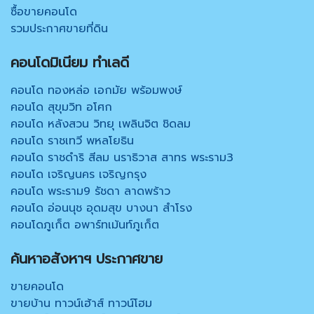
ซื้อขายคอนโด
รวมประกาศขายที่ดิน
คอนโดมิเนียม ทำเลดี
คอนโด ทองหล่อ เอกมัย พร้อมพงษ์
คอนโด สุขุมวิท อโศก
คอนโด หลังสวน วิทยุ เพลินจิต ชิดลม
คอนโด ราชเทวี พหลโยธิน
คอนโด ราชดำริ สีลม นราธิวาส สาทร พระราม3
คอนโด เจริญนคร เจริญกรุง
คอนโด พระราม9 รัชดา ลาดพร้าว
คอนโด อ่อนนุช อุดมสุข บางนา สำโรง
คอนโดภูเก็ต อพาร์ทเม้นท์ภูเก็ต
ค้นหาอสังหาฯ ประกาศขาย
ขายคอนโด
ขายบ้าน ทาวน์เฮ้าส์ ทาวน์โฮม