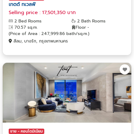
เทตต์ ทเวลฟ์
Selling price : 17,501,350 บาท
2 Bed Rooms
2 Bath Rooms
70.57 sq.m.
Floor -
(Price of Area : 247,999.86 bath/sq.m.)
สีลม, บางรัก, กรุงเทพมหานคร
ขาย - คอนโดมิเนียม