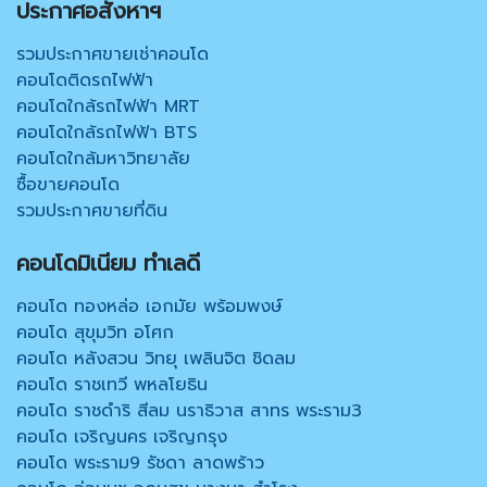
ประกาศอสังหาฯ
รวมประกาศขายเช่าคอนโด
คอนโดติดรถไฟฟ้า
คอนโดใกล้รถไฟฟ้า MRT
คอนโดใกล้รถไฟฟ้า BTS
คอนโดใกล้มหาวิทยาลัย
ซื้อขายคอนโด
รวมประกาศขายที่ดิน
คอนโดมิเนียม ทำเลดี
คอนโด ทองหล่อ เอกมัย พร้อมพงษ์
คอนโด สุขุมวิท อโศก
คอนโด หลังสวน วิทยุ เพลินจิต ชิดลม
คอนโด ราชเทวี พหลโยธิน
คอนโด ราชดำริ สีลม นราธิวาส สาทร พระราม3
คอนโด เจริญนคร เจริญกรุง
คอนโด พระราม9 รัชดา ลาดพร้าว