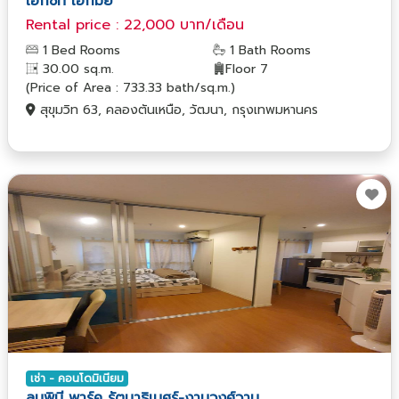
เอ็กซ์ที เอกมัย
Rental price : 22,000 บาท/เดือน
1 Bed Rooms
1 Bath Rooms
30.00 sq.m.
Floor 7
(Price of Area : 733.33 bath/sq.m.)
สุขุมวิท 63, คลองตันเหนือ, วัฒนา, กรุงเทพมหานคร
เช่า - คอนโดมิเนียม
ลุมพินี พาร์ค รัตนาธิเบศร์-งามวงศ์วาน