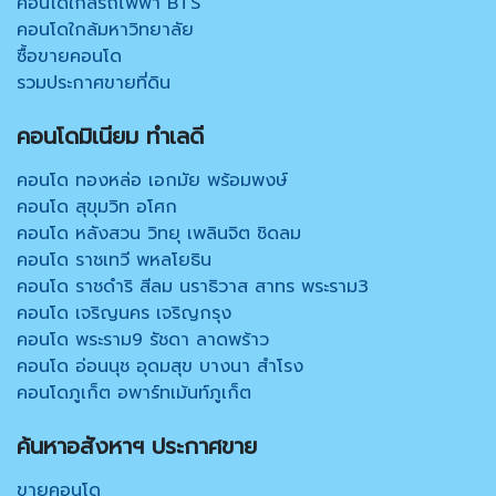
คอนโดใกล้รถไฟฟ้า BTS
คอนโดใกล้มหาวิทยาลัย
ซื้อขายคอนโด
รวมประกาศขายที่ดิน
คอนโดมิเนียม ทำเลดี
คอนโด ทองหล่อ เอกมัย พร้อมพงษ์
คอนโด สุขุมวิท อโศก
คอนโด หลังสวน วิทยุ เพลินจิต ชิดลม
คอนโด ราชเทวี พหลโยธิน
คอนโด ราชดำริ สีลม นราธิวาส สาทร พระราม3
คอนโด เจริญนคร เจริญกรุง
คอนโด พระราม9 รัชดา ลาดพร้าว
คอนโด อ่อนนุช อุดมสุข บางนา สำโรง
คอนโดภูเก็ต อพาร์ทเม้นท์ภูเก็ต
ค้นหาอสังหาฯ ประกาศขาย
ขายคอนโด