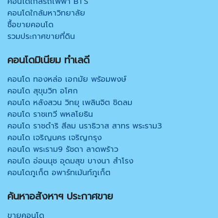
คอนโดใกล้รถไฟฟ้า BTS
คอนโดใกล้มหาวิทยาลัย
ซื้อขายคอนโด
รวมประกาศขายที่ดิน
คอนโดมิเนียม ทำเลดี
คอนโด ทองหล่อ เอกมัย พร้อมพงษ์
คอนโด สุขุมวิท อโศก
คอนโด หลังสวน วิทยุ เพลินจิต ชิดลม
คอนโด ราชเทวี พหลโยธิน
คอนโด ราชดำริ สีลม นราธิวาส สาทร พระราม3
คอนโด เจริญนคร เจริญกรุง
คอนโด พระราม9 รัชดา ลาดพร้าว
คอนโด อ่อนนุช อุดมสุข บางนา สำโรง
คอนโดภูเก็ต อพาร์ทเม้นท์ภูเก็ต
ค้นหาอสังหาฯ ประกาศขาย
ขายคอนโด