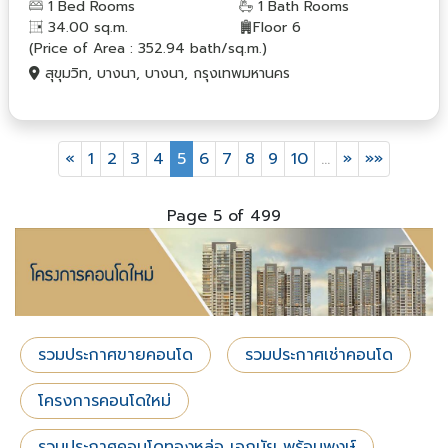
1 Bed Rooms
1 Bath Rooms
34.00 sq.m.
Floor 6
(Price of Area : 352.94 bath/sq.m.)
สุขุมวิท, บางนา, บางนา, กรุงเทพมหานคร
«
1
2
3
4
5
6
7
8
9
10
…
»
»»
Page 5 of 499
รวมประกาศขายคอนโด
รวมประกาศเช่าคอนโด
โครงการคอนโดใหม่
รวมประกาศคอนโดทองหล่อ เอกมัย พร้อมพงษ์