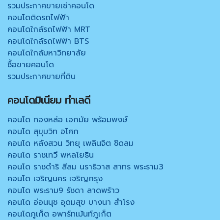
รวมประกาศขายเช่าคอนโด
คอนโดติดรถไฟฟ้า
คอนโดใกล้รถไฟฟ้า MRT
คอนโดใกล้รถไฟฟ้า BTS
คอนโดใกล้มหาวิทยาลัย
ซื้อขายคอนโด
รวมประกาศขายที่ดิน
คอนโดมิเนียม ทำเลดี
คอนโด ทองหล่อ เอกมัย พร้อมพงษ์
คอนโด สุขุมวิท อโศก
คอนโด หลังสวน วิทยุ เพลินจิต ชิดลม
คอนโด ราชเทวี พหลโยธิน
คอนโด ราชดำริ สีลม นราธิวาส สาทร พระราม3
คอนโด เจริญนคร เจริญกรุง
คอนโด พระราม9 รัชดา ลาดพร้าว
คอนโด อ่อนนุช อุดมสุข บางนา สำโรง
คอนโดภูเก็ต อพาร์ทเม้นท์ภูเก็ต