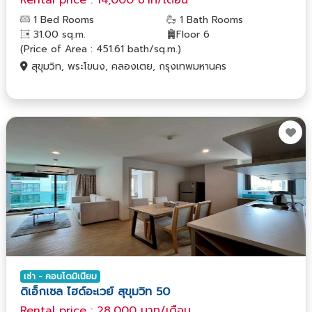
1 Bed Rooms
1 Bath Rooms
31.00 sq.m.
Floor 6
(Price of Area : 451.61 bath/sq.m.)
สุขุมวิท, พระโขนง, คลองเตย, กรุงเทพมหานคร
เช่า - คอนโดมิเนียม
ดิเอ็กเซล ไฮด์อะเวย์ สุขุมวิท 50
Rental price : 28,000 บาท/เดือน