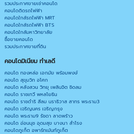
รวมประกาศขายเช่าคอนโด
คอนโดติดรถไฟฟ้า
คอนโดใกล้รถไฟฟ้า MRT
คอนโดใกล้รถไฟฟ้า BTS
คอนโดใกล้มหาวิทยาลัย
ซื้อขายคอนโด
รวมประกาศขายที่ดิน
คอนโดมิเนียม ทำเลดี
คอนโด ทองหล่อ เอกมัย พร้อมพงษ์
คอนโด สุขุมวิท อโศก
คอนโด หลังสวน วิทยุ เพลินจิต ชิดลม
คอนโด ราชเทวี พหลโยธิน
คอนโด ราชดำริ สีลม นราธิวาส สาทร พระราม3
คอนโด เจริญนคร เจริญกรุง
คอนโด พระราม9 รัชดา ลาดพร้าว
คอนโด อ่อนนุช อุดมสุข บางนา สำโรง
คอนโดภูเก็ต อพาร์ทเม้นท์ภูเก็ต