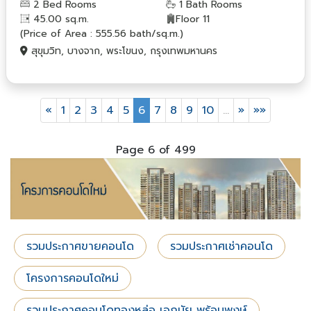
2 Bed Rooms
1 Bath Rooms
45.00 sq.m.
Floor 11
(Price of Area : 555.56 bath/sq.m.)
สุขุมวิท, บางจาก, พระโขนง, กรุงเทพมหานคร
«
1
2
3
4
5
6
7
8
9
10
…
»
»»
Page 6 of 499
รวมประกาศขายคอนโด
รวมประกาศเช่าคอนโด
โครงการคอนโดใหม่
รวมประกาศคอนโดทองหล่อ เอกมัย พร้อมพงษ์