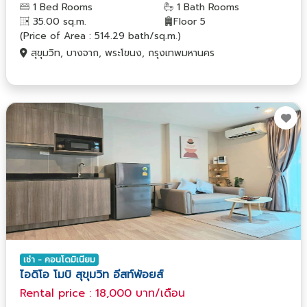
1 Bed Rooms
1 Bath Rooms
35.00 sq.m.
Floor 5
(Price of Area : 514.29 bath/sq.m.)
สุขุมวิท, บางจาก, พระโขนง, กรุงเทพมหานคร
เช่า - คอนโดมิเนียม
ไอดิโอ โมบิ สุขุมวิท อีสท์พ้อยส์
Rental price : 18,000 บาท/เดือน