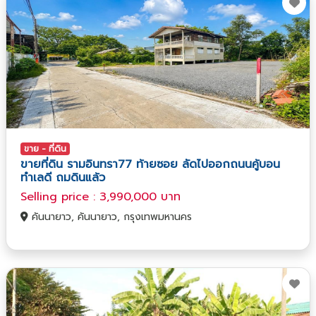
ขาย - ที่ดิน
ขายที่ดิน รามอินทรา77 ท้ายซอย ลัดไปออกถนนคู้บอน
ทำเลดี ถมดินแล้ว
Selling price : 3,990,000 บาท
คันนายาว, คันนายาว, กรุงเทพมหานคร