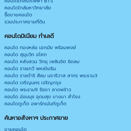
คอนโดใกล้รถไฟฟ้า BTS
คอนโดใกล้มหาวิทยาลัย
ซื้อขายคอนโด
รวมประกาศขายที่ดิน
คอนโดมิเนียม ทำเลดี
คอนโด ทองหล่อ เอกมัย พร้อมพงษ์
คอนโด สุขุมวิท อโศก
คอนโด หลังสวน วิทยุ เพลินจิต ชิดลม
คอนโด ราชเทวี พหลโยธิน
คอนโด ราชดำริ สีลม นราธิวาส สาทร พระราม3
คอนโด เจริญนคร เจริญกรุง
คอนโด พระราม9 รัชดา ลาดพร้าว
คอนโด อ่อนนุช อุดมสุข บางนา สำโรง
คอนโดภูเก็ต อพาร์ทเม้นท์ภูเก็ต
ค้นหาอสังหาฯ ประกาศขาย
ขายคอนโด