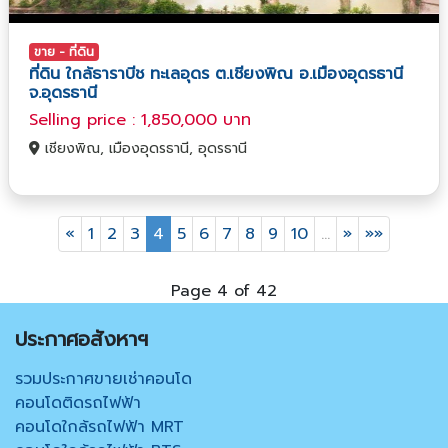
ขาย - ที่ดิน
ที่ดิน ใกล้ธาราบีช ทะเลอุดร ต.เชียงพิณ อ.เมืองอุดรธานี
จ.อุดรธานี
Selling price : 1,850,000 บาท
เชียงพิณ, เมืองอุดรธานี, อุดรธานี
«
1
2
3
4
5
6
7
8
9
10
…
»
»»
Page 4 of 42
ประกาศอสังหาฯ
รวมประกาศขายเช่าคอนโด
คอนโดติดรถไฟฟ้า
คอนโดใกล้รถไฟฟ้า MRT