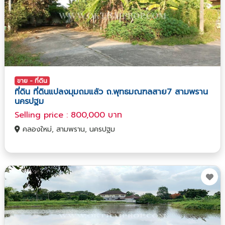
ขาย - ที่ดิน
ที่ดิน ที่ดินแปลงมุมถมแล้ว ถ.พุทธมณฑลสาย7 สามพราน
นครปฐม
Selling price : 800,000 บาท
คลองใหม่, สามพราน, นครปฐม