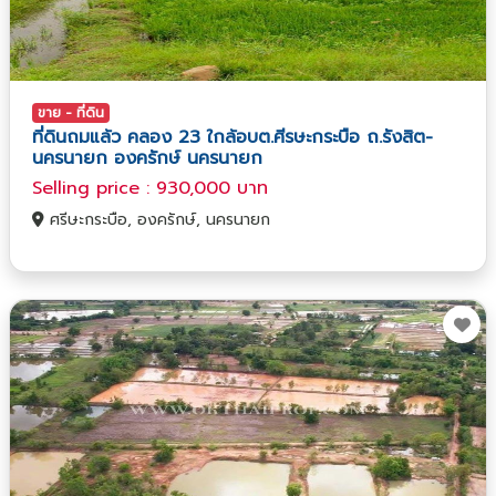
ขาย - ที่ดิน
ที่ดินถมแล้ว คลอง 23 ใกล้อบต.ศีรษะกระบือ ถ.รังสิต-
นครนายก องครักษ์ นครนายก
Selling price : 930,000 บาท
ศรีษะกระบือ, องครักษ์, นครนายก