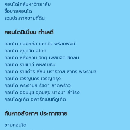
คอนโดใกล้มหาวิทยาลัย
ซื้อขายคอนโด
รวมประกาศขายที่ดิน
คอนโดมิเนียม ทำเลดี
คอนโด ทองหล่อ เอกมัย พร้อมพงษ์
คอนโด สุขุมวิท อโศก
คอนโด หลังสวน วิทยุ เพลินจิต ชิดลม
คอนโด ราชเทวี พหลโยธิน
คอนโด ราชดำริ สีลม นราธิวาส สาทร พระราม3
คอนโด เจริญนคร เจริญกรุง
คอนโด พระราม9 รัชดา ลาดพร้าว
คอนโด อ่อนนุช อุดมสุข บางนา สำโรง
คอนโดภูเก็ต อพาร์ทเม้นท์ภูเก็ต
ค้นหาอสังหาฯ ประกาศขาย
ขายคอนโด