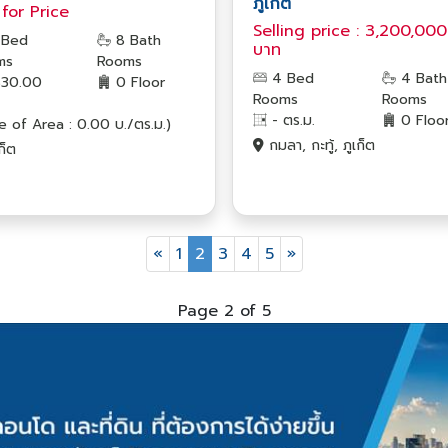
ภูเก็ต
 for​ Price
Selling price : 3,200,000
 Bed
8 Bath
บาท
ms
Rooms
4 Bed
4 Bath
30.00
0 Floor
Rooms
Rooms
- ตร.ม.
0 Floo
ce of Area : 0.00 บ./ตร.ม.)
กมลา, กะทู้, ภูเก็ต
ก็ต
«
1
2
3
4
5
»
Page 2 of 5