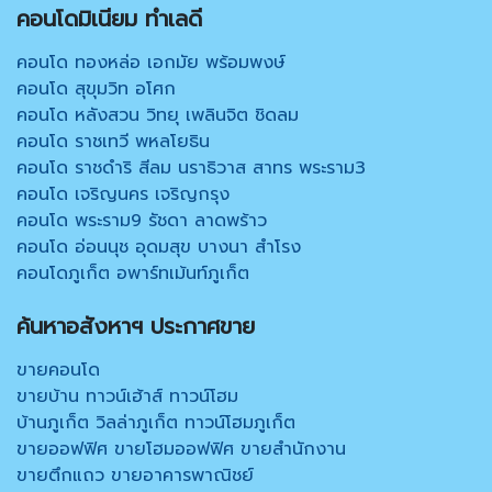
คอนโดมิเนียม ทำเลดี
คอนโด ทองหล่อ เอกมัย พร้อมพงษ์
คอนโด สุขุมวิท อโศก
คอนโด หลังสวน วิทยุ เพลินจิต ชิดลม
คอนโด ราชเทวี พหลโยธิน
คอนโด ราชดำริ สีลม นราธิวาส สาทร พระราม3
คอนโด เจริญนคร เจริญกรุง
คอนโด พระราม9 รัชดา ลาดพร้าว
คอนโด อ่อนนุช อุดมสุข บางนา สำโรง
คอนโดภูเก็ต อพาร์ทเม้นท์ภูเก็ต
ค้นหาอสังหาฯ ประกาศขาย
ขายคอนโด
ขายบ้าน ทาวน์เฮ้าส์ ทาวน์โฮม
บ้านภูเก็ต วิลล่าภูเก็ต ทาวน์โฮมภูเก็ต
ขายออฟฟิศ ขายโฮมออฟฟิศ ขายสำนักงาน
ขายตึกแถว ขายอาคารพาณิชย์