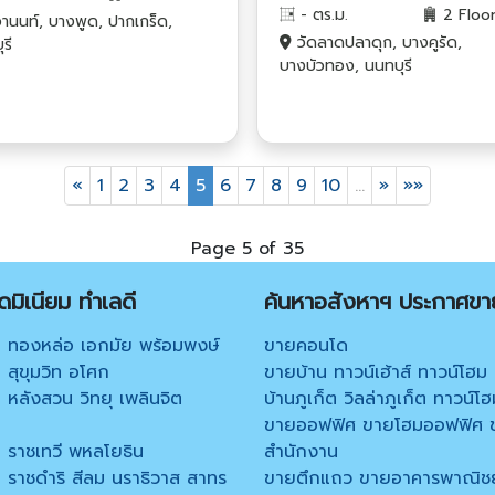
- ตร.ม.
2 Floo
านนท์, บางพูด, ปากเกร็ด,
วัดลาดปลาดุก, บางคูรัด,
รี
บางบัวทอง, นนทบุรี
«
1
2
3
4
5
6
7
8
9
10
…
»
»»
Page 5 of 35
มิเนียม ทำเลดี
ค้นหาอสังหาฯ ประกาศขา
 ทองหล่อ เอกมัย พร้อมพงษ์
ขายคอนโด
สุขุมวิท อโศก
ขายบ้าน ทาวน์เฮ้าส์ ทาวน์โฮม
หลังสวน วิทยุ เพลินจิต
บ้านภูเก็ต วิลล่าภูเก็ต ทาวน์โฮ
ขายออฟฟิศ ขายโฮมออฟฟิศ 
 ราชเทวี พหลโยธิน
สำนักงาน
 ราชดำริ สีลม นราธิวาส สาทร
ขายตึกแถว ขายอาคารพาณิชย