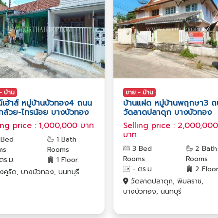
- บ้าน
ขาย - บ้าน
์เฮ้าส์ หมู่บ้านบัวทอง4 ถนน
บ้านแฝด หมู่บ้านพฤกษา3 
กล้วย-ไทรน้อย บางบัวทอง
วัดลาดปลาดุก บางบัวทอง
ing price : 1,000,000 บาท
Selling price : 2,000,000
บาท
 Bed
1 Bath
3 Bed
2 Bath
ms
Rooms
Rooms
Rooms
ตร.ม.
1 Floor
- ตร.ม.
2 Floo
คูรัด, บางบัวทอง, นนทบุรี
วัดลาดปลาดุก, พิมลราช,
บางบัวทอง, นนทบุรี