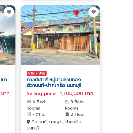
ขาย - บ้าน
ัฒนา
ทาวน์เฮ้าส์ หมู่บ้านลานทอง
ติวานนท์-ปากเกร็ด นนทบุรี
0 บาท
Selling price : 1,700,000 บาท
4 Bed
3 Bath
Rooms
Rooms
- ตร.ม.
2 Floor
,
ติวานนท์, บางพูด, ปากเกร็ด,
นนทบุรี