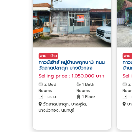
ขาย - บ้าน
ขาย 
ทาวน์เฮ้าส์ หมู่บ้านพฤกษา3 ถนน
ทาวน
วัดลาดปลาดุก บางบัวทอง
บ้าน
Selling price : 1,050,000 บาท
Sell
2 Bed
1 Bath
2
Rooms
Rooms
Roo
- ตร.ม.
1 Floor
- 
วัดลาดปลาดุก, บางคูรัด,
บาง
บางบัวทอง, นนทบุรี