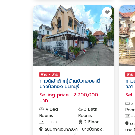
ขาย - บ้าน
ขาย 
ทาวน์เฮ้าส์ หมู่บ้านบัวทองธานี
ทาวน
บางบัวทอง นนทบุรี
วิว
Selling price : 2,200,000
Sell
บาท
2
4 Bed
3 Bath
Roo
Rooms
Rooms
- 
- ตร.ม.
2 Floor
บา
ถนนกาญจนาภิเษก , บางบัวทอง,
บางบ