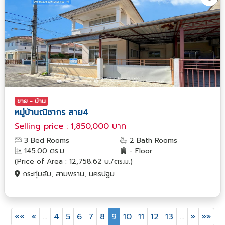
ขาย - บ้าน
หมู่บ้านณิชากร สาย4
Selling price : 1,850,000 บาท
3 Bed Rooms
2 Bath Rooms
145.00 ตร.ม.
- Floor
(Price of Area : 12,758.62 บ./ตร.ม.)
กระทุ่มล้ม, สามพราน, นครปฐม
««
«
…
4
5
6
7
8
9
10
11
12
13
…
»
»»