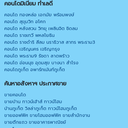
คอนโดมิเนียม ทำเลดี
คอนโด ทองหล่อ เอกมัย พร้อมพงษ์
คอนโด สุขุมวิท อโศก
คอนโด หลังสวน วิทยุ เพลินจิต ชิดลม
คอนโด ราชเทวี พหลโยธิน
คอนโด ราชดำริ สีลม นราธิวาส สาทร พระราม3
คอนโด เจริญนคร เจริญกรุง
คอนโด พระราม9 รัชดา ลาดพร้าว
คอนโด อ่อนนุช อุดมสุข บางนา สำโรง
คอนโดภูเก็ต อพาร์ทเม้นท์ภูเก็ต
ค้นหาอสังหาฯ ประกาศขาย
ขายคอนโด
ขายบ้าน ทาวน์เฮ้าส์ ทาวน์โฮม
บ้านภูเก็ต วิลล่าภูเก็ต ทาวน์โฮมภูเก็ต
ขายออฟฟิศ ขายโฮมออฟฟิศ ขายสำนักงาน
ขายตึกแถว ขายอาคารพาณิชย์