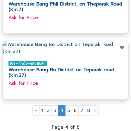
Warehouse Bang Phli District, on Theparak Road
(Km.7)
Ask​ for​ Price
เช่า - โกดัง-คลังสินค้า
Warehouse Bang Bo District on Teparak road
(Km.27)
Ask​ for​ Price
«
1
2
3
4
5
6
7
8
»
Page 4 of 8