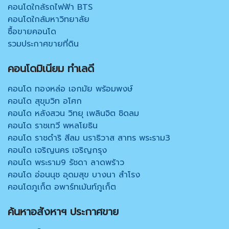
คอนโดใกล้รถไฟฟ้า BTS
คอนโดใกล้มหาวิทยาลัย
ซื้อขายคอนโด
รวมประกาศขายที่ดิน
คอนโดมิเนียม ทำเลดี
คอนโด ทองหล่อ เอกมัย พร้อมพงษ์
คอนโด สุขุมวิท อโศก
คอนโด หลังสวน วิทยุ เพลินจิต ชิดลม
คอนโด ราชเทวี พหลโยธิน
คอนโด ราชดำริ สีลม นราธิวาส สาทร พระราม3
คอนโด เจริญนคร เจริญกรุง
คอนโด พระราม9 รัชดา ลาดพร้าว
คอนโด อ่อนนุช อุดมสุข บางนา สำโรง
คอนโดภูเก็ต อพาร์ทเม้นท์ภูเก็ต
ค้นหาอสังหาฯ ประกาศขาย