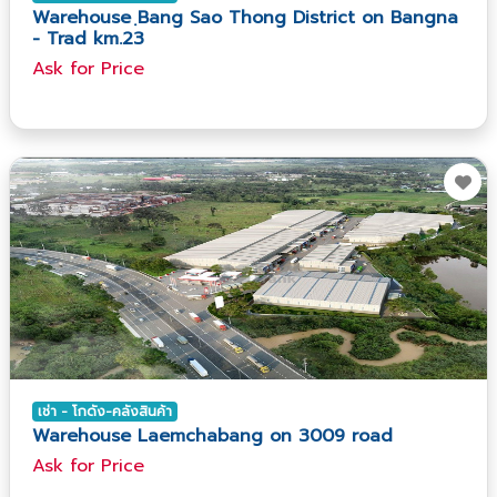
Warehouse ฺBang Sao Thong District on Bangna
- Trad km.23
Ask​ for​ Price
เช่า - โกดัง-คลังสินค้า
Warehouse Laemchabang on 3009 road
Ask​ for​ Price