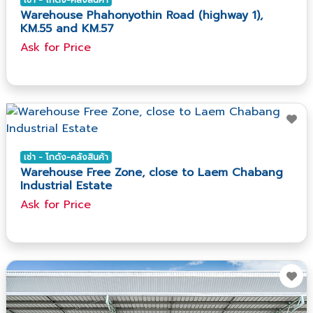
Warehouse Phahonyothin Road (highway 1),
KM.55 and KM.57
Ask​ for​ Price
เช่า - โกดัง-คลังสินค้า
Warehouse Free Zone, close to Laem Chabang
Industrial Estate
Ask​ for​ Price