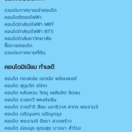
รวมประกาศขายเช่าคอนโด
คอนโดติดรถไฟฟ้า
คอนโดใกล้รถไฟฟ้า MRT
คอนโดใกล้รถไฟฟ้า BTS
คอนโดใกล้มหาวิทยาลัย
ซื้อขายคอนโด
รวมประกาศขายที่ดิน
คอนโดมิเนียม ทำเลดี
คอนโด ทองหล่อ เอกมัย พร้อมพงษ์
คอนโด สุขุมวิท อโศก
คอนโด หลังสวน วิทยุ เพลินจิต ชิดลม
คอนโด ราชเทวี พหลโยธิน
คอนโด ราชดำริ สีลม นราธิวาส สาทร พระราม3
คอนโด เจริญนคร เจริญกรุง
คอนโด พระราม9 รัชดา ลาดพร้าว
คอนโด อ่อนนุช อุดมสุข บางนา สำโรง