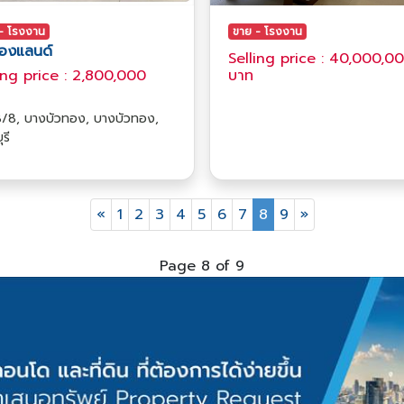
- โรงงาน
ขาย - โรงงาน
ทองแลนด์
Selling price : 40,000,0
ing price : 2,800,000
บาท
/8, บางบัวทอง, บางบัวทอง,
รี
«
1
2
3
4
5
6
7
8
9
»
Page 8 of 9