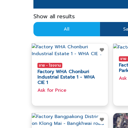
Show all results
All
Sa
ขาย 
Fact
ขาย - โรงงาน
Par
Factory WHA Chonburi
Industrial Estate 1 - WHA
Ask​
CIE 1
Ask​ for​ Price