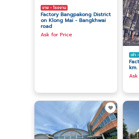
ขาย - โรงงาน
Factory Bangpakong District
on Klong Mai - Bangkhwai
road
Ask​ for​ Price
เช่า
Fac
km. 
Ask​