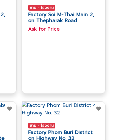
ขาย - โรงงาน
2,
Factory Soi M-Thai Main 2,
on Thepharak Road
Ask​ for​ Price
ขาย - โรงงาน
Factory Phom Buri District
te
on Highway No. 32