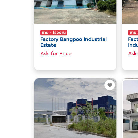
ขาย - โรงงาน
ขาย 
Factory Bangpoo Industrial
Fac
Estate
Indu
Ask​ for​ Price
Ask​