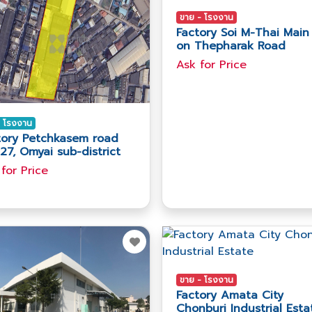
ขาย - โรงงาน
Factory Soi M-Thai Main 
on Thepharak Road
Ask​ for​ Price
 - โรงงาน
tory Petchkasem road
27, Omyai sub-district
 for​ Price
ขาย - โรงงาน
Factory Amata City
Chonburi Industrial Esta