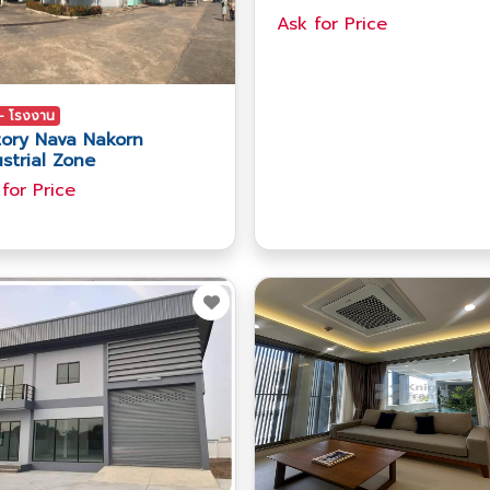
Ask​ for​ Price
- โรงงาน
tory Nava Nakorn
strial Zone
 for​ Price