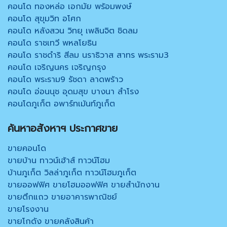
คอนโด ทองหล่อ เอกมัย พร้อมพงษ์
คอนโด สุขุมวิท อโศก
คอนโด หลังสวน วิทยุ เพลินจิต ชิดลม
คอนโด ราชเทวี พหลโยธิน
คอนโด ราชดำริ สีลม นราธิวาส สาทร พระราม3
คอนโด เจริญนคร เจริญกรุง
คอนโด พระราม9 รัชดา ลาดพร้าว
คอนโด อ่อนนุช อุดมสุข บางนา สำโรง
คอนโดภูเก็ต อพาร์ทเม้นท์ภูเก็ต
ค้นหาอสังหาฯ ประกาศขาย
ขายคอนโด
ขายบ้าน ทาวน์เฮ้าส์ ทาวน์โฮม
บ้านภูเก็ต วิลล่าภูเก็ต ทาวน์โฮมภูเก็ต
ขายออฟฟิศ ขายโฮมออฟฟิศ ขายสำนักงาน
ขายตึกแถว ขายอาคารพาณิชย์
ขายโรงงาน
ขายโกดัง ขายคลังสินค้า