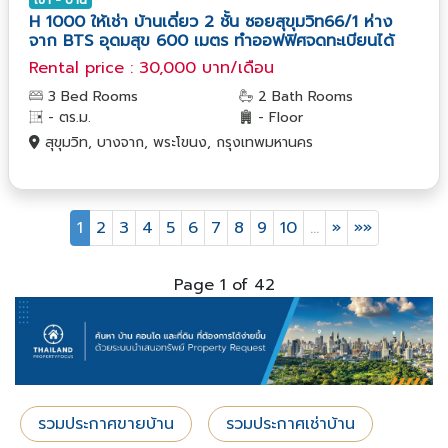
H 1000 ให้เช่า บ้านเดี่ยว 2 ชั้น ซอยสุขุมวิท66/1 ห่าง
จาก BTS อุดมสุข 600 เมตร ทำออฟฟิศจดทะเบียนได้
Rental price : 30,000 บาท/เดือน
3 Bed Rooms
2 Bath Rooms
- ตร.ม.
- Floor
สุขุมวิท, บางจาก, พระโขนง, กรุงเทพมหานคร
1
2
3
4
5
6
7
8
9
10
…
»
»»
Page 1 of 42
รวมประกาศขายบ้าน
รวมประกาศเช่าบ้าน