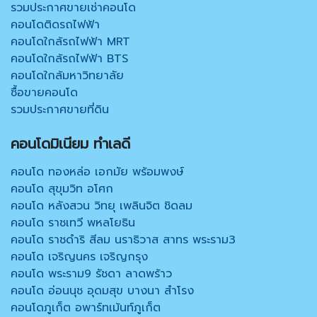
รวมประกาศขายเช่าคอนโด
คอนโดติดรถไฟฟ้า
คอนโดใกล้รถไฟฟ้า MRT
คอนโดใกล้รถไฟฟ้า BTS
คอนโดใกล้มหาวิทยาลัย
ซื้อขายคอนโด
รวมประกาศขายที่ดิน
คอนโดมิเนียม ทำเลดี
คอนโด ทองหล่อ เอกมัย พร้อมพงษ์
คอนโด สุขุมวิท อโศก
คอนโด หลังสวน วิทยุ เพลินจิต ชิดลม
คอนโด ราชเทวี พหลโยธิน
คอนโด ราชดำริ สีลม นราธิวาส สาทร พระราม3
คอนโด เจริญนคร เจริญกรุง
คอนโด พระราม9 รัชดา ลาดพร้าว
คอนโด อ่อนนุช อุดมสุข บางนา สำโรง
คอนโดภูเก็ต อพาร์ทเม้นท์ภูเก็ต